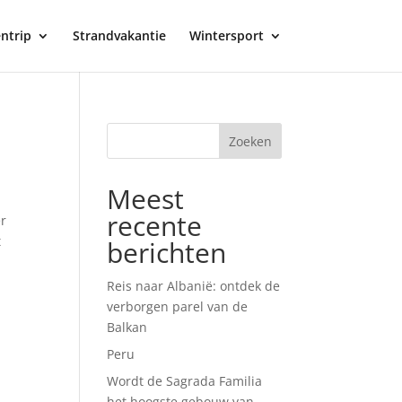
ntrip
Strandvakantie
Wintersport
Meest
recente
er
t
berichten
Reis naar Albanië: ontdek de
verborgen parel van de
Balkan
Peru
Wordt de Sagrada Familia
het hoogste gebouw van