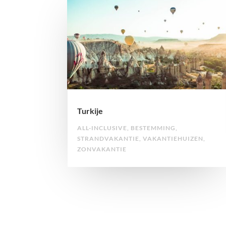
Turkije
ALL-INCLUSIVE
,
BESTEMMING
,
STRANDVAKANTIE
,
VAKANTIEHUIZEN
,
ZONVAKANTIE