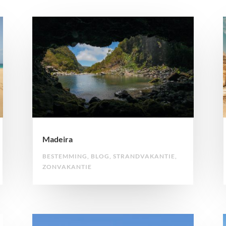
Madeira
BESTEMMING
,
BLOG
,
STRANDVAKANTIE
,
ZONVAKANTIE