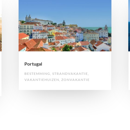
Portugal
BESTEMMING
,
STRANDVAKANTIE
,
VAKANTIEHUIZEN
,
ZONVAKANTIE