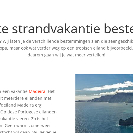
te strandvakantie bes
? Wij laten je de verschillende bestemmingen zien die zeer geschikt
opa, maar ook wat verder weg op een tropisch eiland bijvoorbeeld. 
daarom gaan wij je wat meer vertellen!
aan een vakantie
Madeira
. Het
 uit meerdere eilanden met
ofdeiland Madeira erg
is. Op deze Portugese eilanden
vakantie vieren. Zo is het
aden. Geen warm zomerweer
stocht wil gaan. Wij geven je