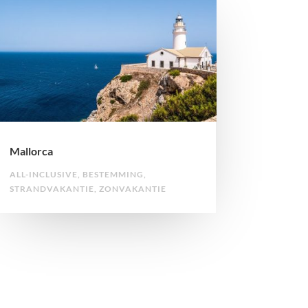
Mallorca
ALL-INCLUSIVE
,
BESTEMMING
,
STRANDVAKANTIE
,
ZONVAKANTIE