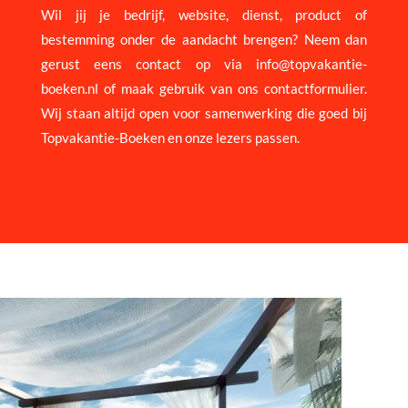
Wil jij je bedrijf, website, dienst, product of
bestemming onder de aandacht brengen? Neem dan
gerust eens contact op via
info@topvakantie-
boeken.nl
of maak gebruik van ons contactformulier.
Wij staan altijd open voor samenwerking die goed bij
Topvakantie-Boeken en onze lezers passen.