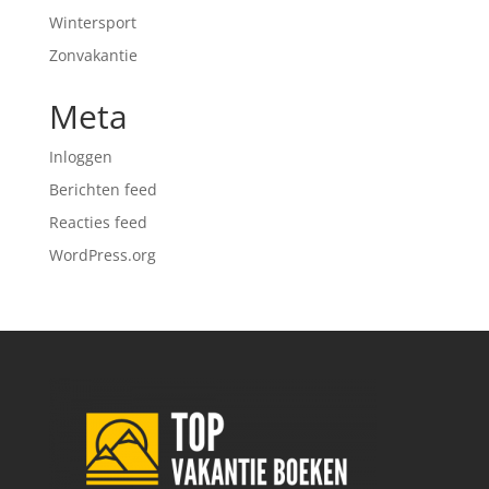
Wintersport
Zonvakantie
Meta
Inloggen
Berichten feed
Reacties feed
WordPress.org