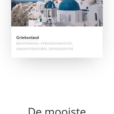
Griekenland
BESTEMMING
,
STRANDVAKANTIE
,
VAKANTIEHUIZEN
,
ZONVAKANTIE
De mooiste