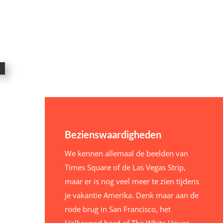
Bezienswaardigheden
We kennen allemaal de beelden van
Times Square of de Las Vegas Strip,
maar er is nog veel meer te zien tijdens
je vakantie Amerika. Denk maar aan de
rode brug in San Francisco, het