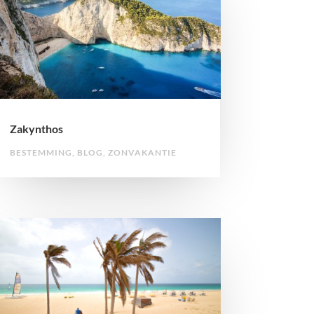
Zakynthos
BESTEMMING
,
BLOG
,
ZONVAKANTIE