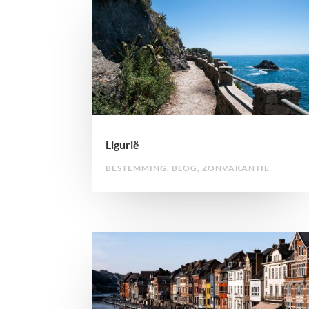
Ligurië
BESTEMMING
,
BLOG
,
ZONVAKANTIE