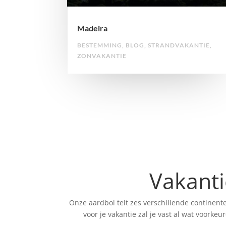
Madeira
BESTEMMING
,
BLOG
,
STRANDVAKANTIE
,
ZONVAKANTIE
Vakant
Onze aardbol telt zes verschillende continent
voor je vakantie zal je vast al wat voork