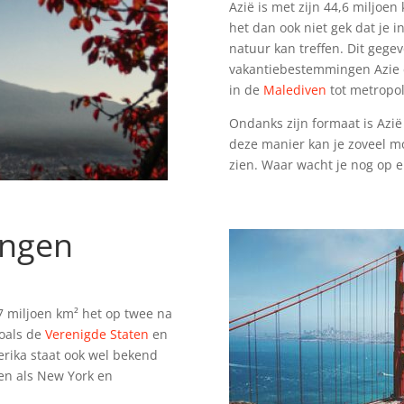
Azië is met zijn 44,6 miljoen
het dan ook niet gek dat je i
natuur kan treffen. Dit gege
vakantiebestemmingen Azie e
in de
Malediven
tot metropo
Ondanks zijn formaat is Azië
deze manier kan je zoveel m
zien. Waar wacht je nog op e
ingen
7 miljoen km² het op twee na
zoals de
Verenigde Staten
en
erika staat ook wel bekend
den als New York en