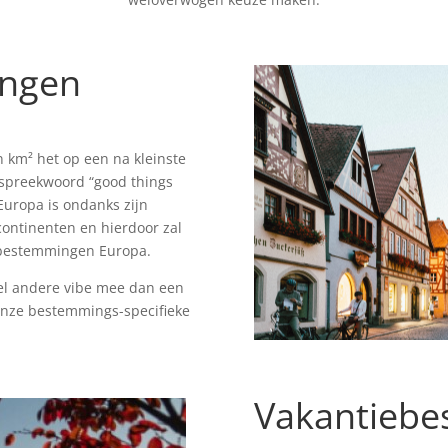
ingen
n km² het op een na kleinste
 spreekwoord “good things
Europa is ondanks zijn
 continenten en hierdoor zal
ie bestemmingen Europa.
l andere vibe mee dan een
onze bestemmings-specifieke
Vakantiebe