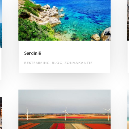
Sardinië
BESTEMMING
,
BLOG
,
ZONVAKANTIE