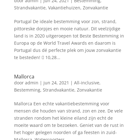
door
admin
|
jun 24, 2021
|
Bestemming
,
Strandvakantie
,
Vakantiehuizen
,
Zonvakantie
Portugal De ideale bestemming voor zon, strand,
pittoreske dorpjes en mooie natuur. Dit veelzijdige
land is in 2020 uitgeroepen tot Beste Bestemming in
Europa op de World Travel Awards en daarom is
Portugal dus dé perfecte plek om jouw zonvakantie
te besteden!  10,28...
Mallorca
door
admin
|
jun 24, 2021
|
All-inclusive
,
Bestemming
,
Strandvakantie
,
Zonvakantie
Mallorca Een echte vakantiebestemming voor
mensen die houden van strand, zon en zee. De vele
stranden rondom het kleine eiland zijn echt de
moeite waard om te bezoeken. Geniet van de rust in
het hoger gelegen noorden of ga feesten in zuid-
Mallorca. Watersporters...