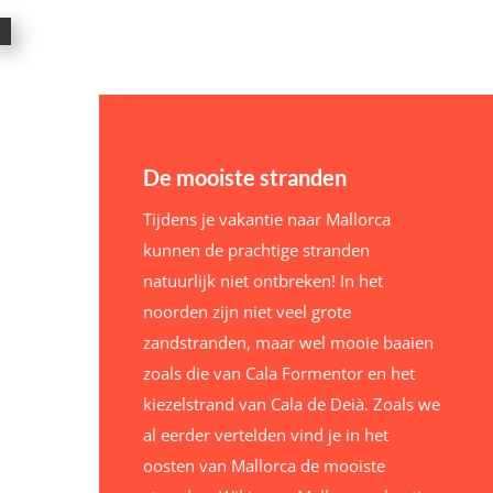
De mooiste stranden
Tijdens je vakantie naar Mallorca
kunnen de prachtige stranden
natuurlijk niet ontbreken! In het
noorden zijn niet veel grote
zandstranden, maar wel mooie baaien
zoals die van Cala Formentor en het
kiezelstrand van Cala de Deià. Zoals we
al eerder vertelden vind je in het
oosten van Mallorca de mooiste