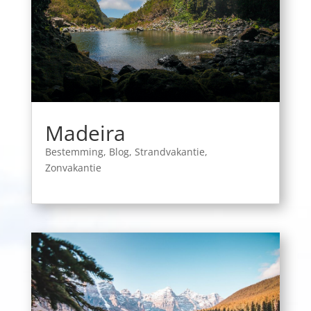
Madeira
Bestemming
,
Blog
,
Strandvakantie
,
Zonvakantie